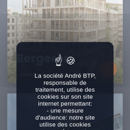
Bergeron
La société André BTP,
CONSTRUCTION ET SURÉLÉVATION BOIS
responsable de
traitement, utilise des
cookies sur son site
internet permettant:
- une mesure
d'audience: notre site
utilise des cookies