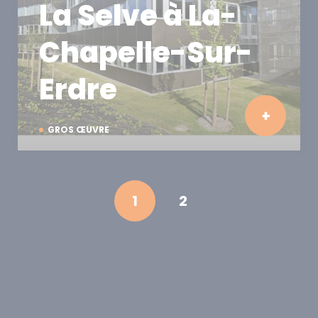
La Selve à La-
Chapelle-Sur-
Erdre
GROS ŒUVRE
1
2