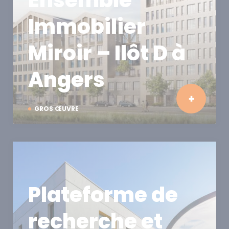
Immobilier
Miroir – Ilôt D à
Angers
GROS ŒUVRE
Plateforme de
recherche et