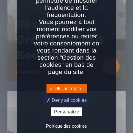
permettre de mesurer
l'audience et la
fréquentation.
Résidence
Vous pourrez à tout
moment modifier vos
Grand Angle à
préférences ou retirer
votre consentement en
vous rendant dans la
Bouguenais
section "Gestion des
cookies" en bas de
page du site.
CONCEPTION RÉALISATION
OK, accept all
Deny all cookies
Personalize
Politique des cookies