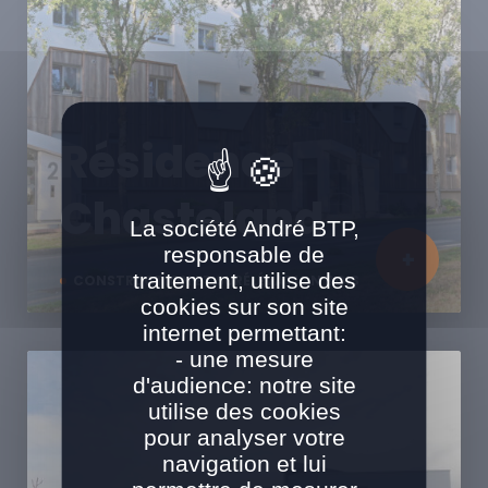
Résidence
Chasteland
La société André BTP,
responsable de
traitement, utilise des
CONSTRUCTION ET SURÉLÉVATION BOIS
cookies sur son site
internet permettant:
- une mesure
d'audience: notre site
utilise des cookies
pour analyser votre
navigation et lui