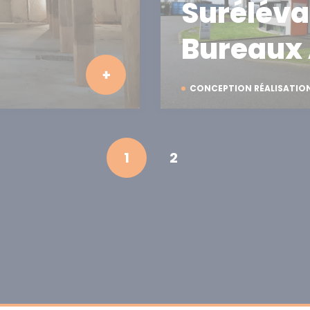
Suréléva
Bureaux 
CONCEPTION RÉALISATIO
1
2