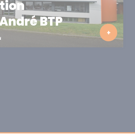
tion
André BTP
N