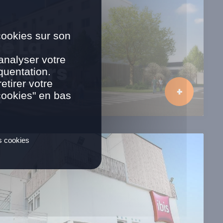
cookies sur son
e La
analyser votre
 Angers
quentation.
tirer votre
cookies" en bas
N
es cookies