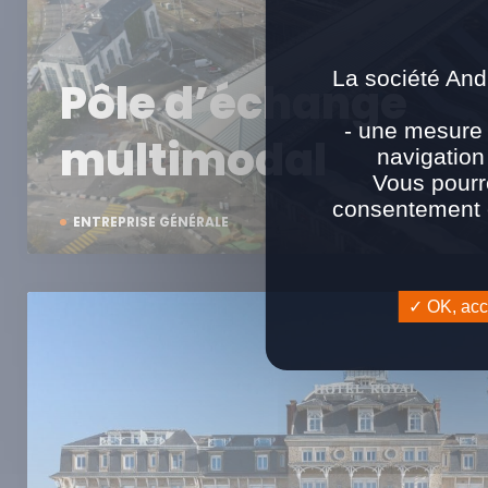
La société And
Pôle d’échange
- une mesure 
multimodal
navigation
Vous pourr
consentement e
ENTREPRISE GÉNÉRALE
OK, acce