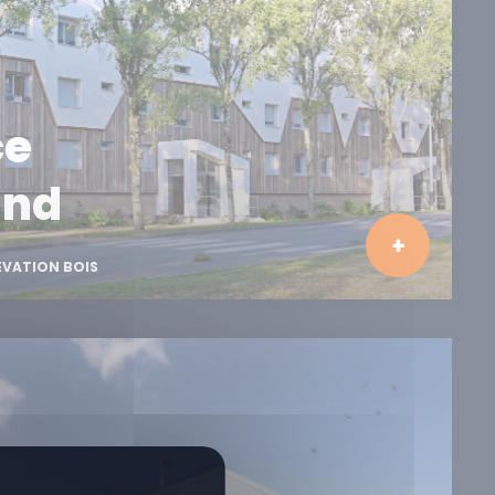
ce
and
ÉVATION BOIS