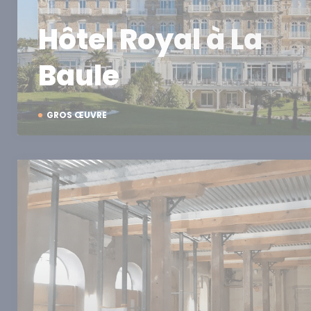
Hôtel Royal à La
Baule
GROS ŒUVRE