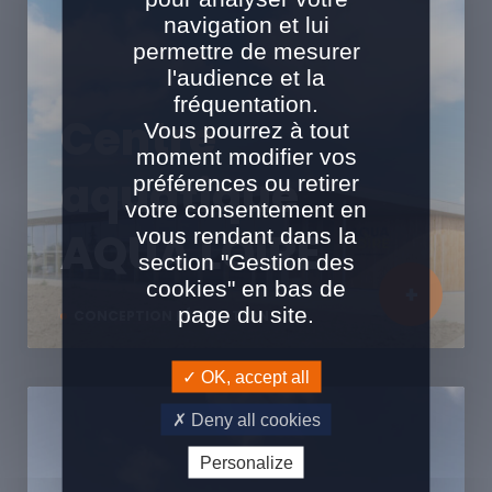
navigation et lui
permettre de mesurer
l'audience et la
fréquentation.
Centre
Vous pourrez à tout
moment modifier vos
aquatique
préférences ou retirer
votre consentement en
vous rendant dans la
AQUA LOIRE
section "Gestion des
cookies" en bas de
page du site.
CONCEPTION RÉALISATION
OK, accept all
Deny all cookies
Personalize