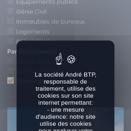
Equipements publics
Génie Civil
Immeubles de bureaux
Logements
Réhabilitation
Par département
Ille-et-Vilaine
Loire-Atlantique
La société André BTP,
Maine-et-Loire
responsable de
traitement, utilise des
cookies sur son site
internet permettant:
- une mesure
d'audience: notre site
utilise des cookies
pour analyser votre