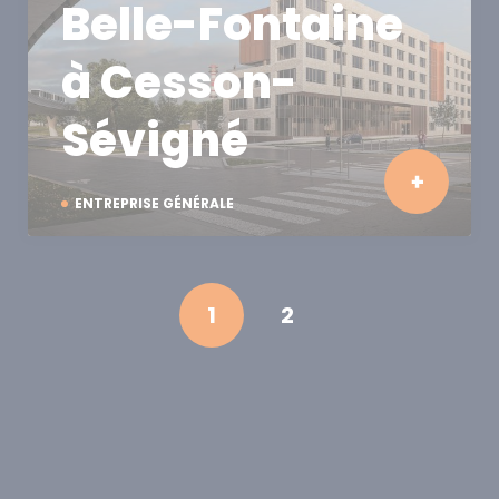
Belle-Fontaine
à Cesson-
Sévigné
ENTREPRISE GÉNÉRALE
1
2