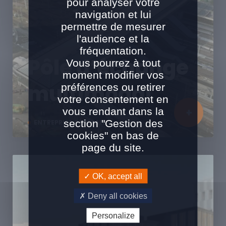
pour analyser votre
navigation et lui
permettre de mesurer
l'audience et la
fréquentation.
Pôle d’échange
Vous pourrez à tout
moment modifier vos
multimodal
préférences ou retirer
votre consentement en
vous rendant dans la
section "Gestion des
ENTREPRISE GÉNÉRALE
cookies" en bas de
page du site.
OK, accept all
Deny all cookies
Personalize