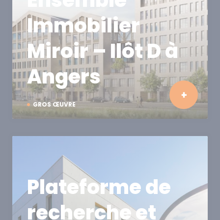
Immobilier
Miroir – Ilôt D à
Angers
GROS ŒUVRE
Plateforme de
recherche et