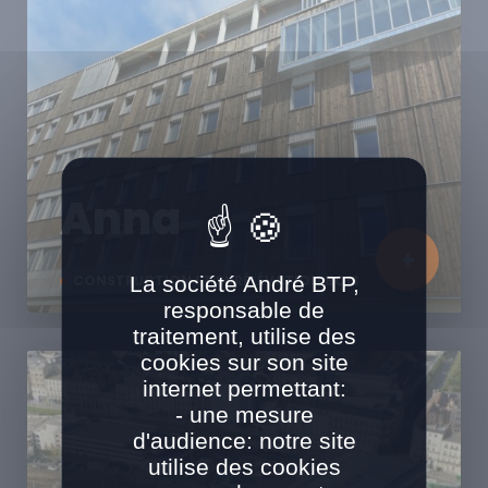
Anna
La société André BTP,
CONSTRUCTION ET SURÉLÉVATION BOIS
responsable de
traitement, utilise des
cookies sur son site
internet permettant:
- une mesure
d'audience: notre site
utilise des cookies