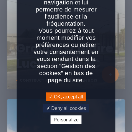
navigation et lui
permettre de mesurer
l'audience et la
fréquentation.
Vous pourrez à tout
moment modifier vos
Groupe scolaire
préférences ou retirer
votre consentement en
vous rendant dans la
Lucie AUBRAC
section "Gestion des
cookies" en bas de
page du site.
CONSTRUCTION ET SURÉLÉVATION BOIS
OK, accept all
Deny all cookies
Personalize