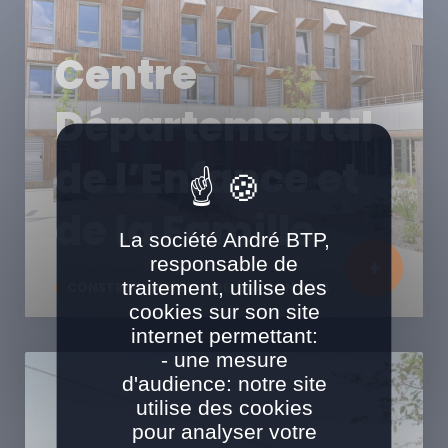
Centre
Départemental
de l’Enfance et
de la Famille
La société André BTP,
responsable de
traitement, utilise des
CONSTRUCTION ET SURÉLÉVATION BOIS
cookies sur son site
internet permettant:
- une mesure
d'audience: notre site
utilise des cookies
pour analyser votre