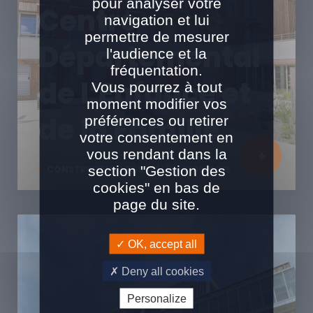
pour analyser votre
Centre
navigation et lui
permettre de mesurer
Départemental
l'audience et la
fréquentation.
de l’Enfance et
Vous pourrez à tout
moment modifier vos
de la Famille
préférences ou retirer
votre consentement en
vous rendant dans la
section "Gestion des
CONSTRUCTION ET SURÉLÉVATION BOIS
cookies" en bas de
page du site.
OK, accept all
Deny all cookies
Personalize