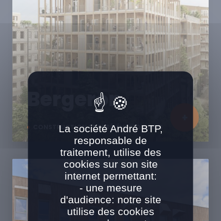
Bergeron
La société André BTP,
CONSTRUCTION ET SURÉLÉVATION BOIS
responsable de
traitement, utilise des
cookies sur son site
internet permettant:
- une mesure
d'audience: notre site
utilise des cookies