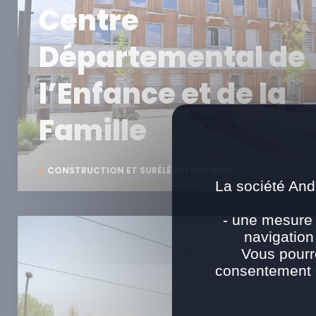
Centre
Départemental de
l’Enfance et de la
Famille
CONSTRUCTION ET SURÉLÉVATION BOIS
La société And
- une mesure 
navigation
Vous pourr
consentement e