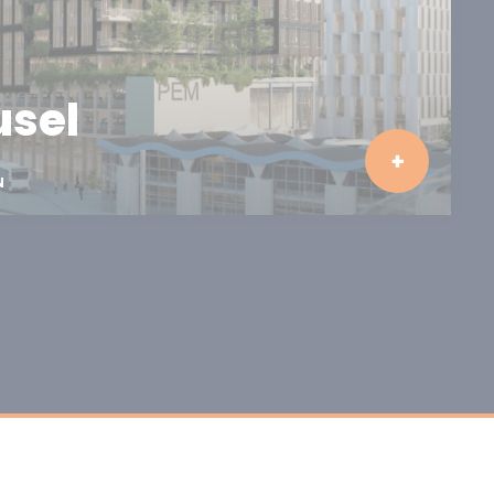
usel
N