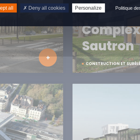
pt all
Deny all cookies
Personalize
Politique d
Complexe
Sautron
CONSTRUCTION ET SURÉL