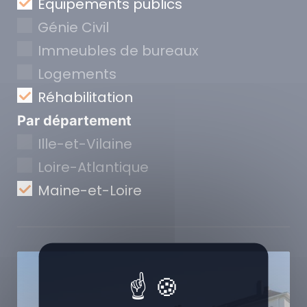
Equipements publics
Génie Civil
Immeubles de bureaux
Logements
Réhabilitation
Par département
Ille-et-Vilaine
Loire-Atlantique
Maine-et-Loire