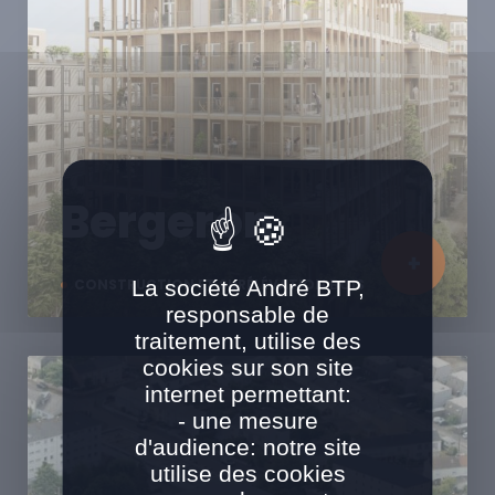
Bergeron
La société André BTP,
CONSTRUCTION ET SURÉLÉVATION BOIS
responsable de
traitement, utilise des
cookies sur son site
internet permettant:
- une mesure
d'audience: notre site
utilise des cookies