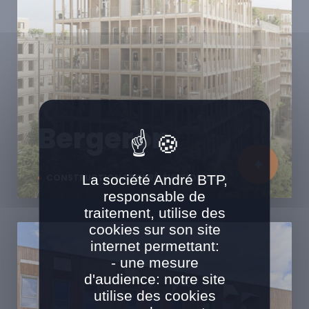
Bergeron
La société André BTP,
CONSTRUCTION ET SURÉLÉVATION BOIS
responsable de
traitement, utilise des
cookies sur son site
internet permettant:
- une mesure
d'audience: notre site
utilise des cookies