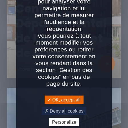
pour analyser votre
Centre
navigation et lui
permettre de mesurer
Départemental
l'audience et la
fréquentation.
de l’Enfance et
Vous pourrez à tout
moment modifier vos
de la Famille
préférences ou retirer
votre consentement en
vous rendant dans la
section "Gestion des
CONSTRUCTION ET SURÉLÉVATION BOIS
cookies" en bas de
page du site.
OK, accept all
Deny all cookies
Personalize