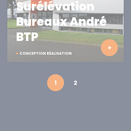
Surélévation
Bureaux André
BTP
CONCEPTION RÉALISATION
1
2