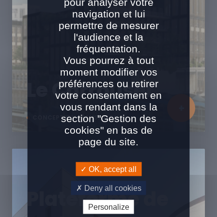
pour analyser votre
navigation et lui
permettre de mesurer
l'audience et la
fréquentation.
Vous pourrez à tout
moment modifier vos
Le Carrousel
préférences ou retirer
votre consentement en
vous rendant dans la
section "Gestion des
CONCEPTION RÉALISATION
cookies" en bas de
page du site.
OK, accept all
Deny all cookies
Plateforme de
Personalize