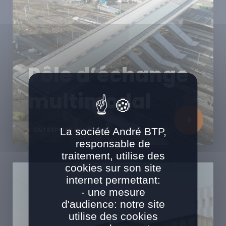
Pôle d’échange
multimodal
La société André BTP,
ENTREPRISE GÉNÉRALE
responsable de
traitement, utilise des
cookies sur son site
internet permettant:
- une mesure
d'audience: notre site
utilise des cookies