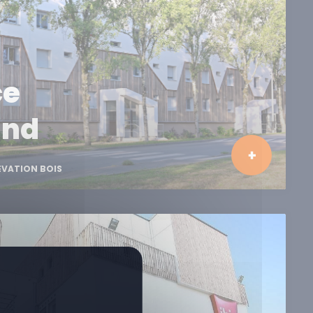
ce
and
ÉVATION BOIS