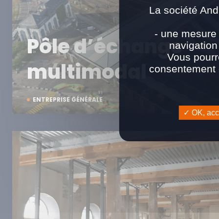
La société And
- une mesure 
Pôle d’échange
navigation
Vous pourr
multimodal
consentement e
ENTREPRISE GÉNÉRALE
OK, acce