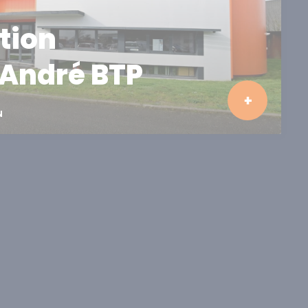
tion
André BTP
N