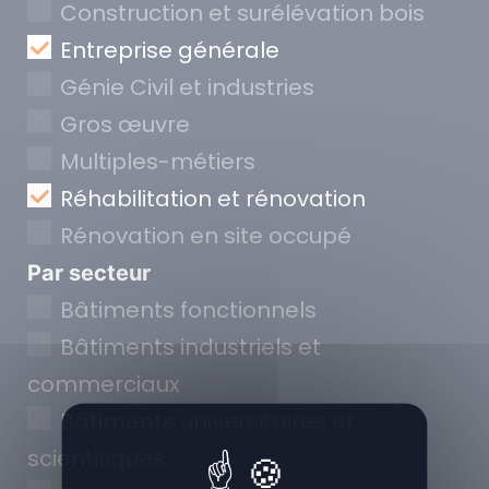
Construction et surélévation bois
Entreprise générale
Génie Civil et industries
Gros œuvre
Multiples-métiers
Réhabilitation et rénovation
Rénovation en site occupé
Par secteur
Bâtiments fonctionnels
Bâtiments industriels et
commerciaux
Bâtiments universitaires et
scientifiques