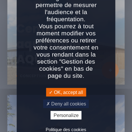
permettre de mesurer
l'audience et la
fréquentation.
Centre
Vous pourrez à tout
moment modifier vos
aquatique
préférences ou retirer
votre consentement en
vous rendant dans la
AQUA LOIRE
section "Gestion des
cookies" en bas de
page du site.
CONCEPTION RÉALISATION
OK, accept all
Deny all cookies
Personalize
Politique des cookies