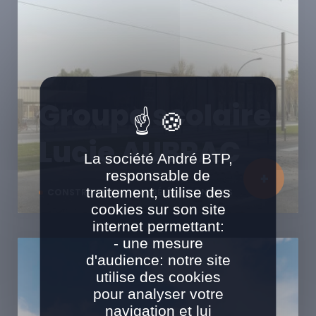
Groupe scolaire
Lucie AUBRAC
La société André BTP,
responsable de
traitement, utilise des
CONSTRUCTION ET SURÉLÉVATION BOIS
cookies sur son site
internet permettant:
- une mesure
d'audience: notre site
utilise des cookies
pour analyser votre
navigation et lui