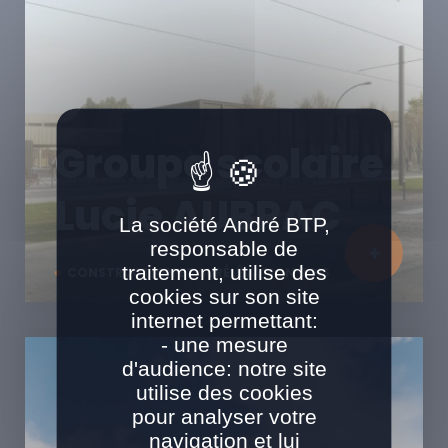
Groupe scolaire
Lucie AUBRAC
La société André BTP,
responsable de
traitement, utilise des
CONSTRUCTION ET SURÉLÉVATION BOIS
cookies sur son site
internet permettant:
- une mesure
d'audience: notre site
utilise des cookies
pour analyser votre
navigation et lui