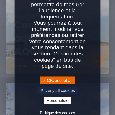
permettre de mesurer
l'audience et la
fréquentation.
Centre
Vous pourrez à tout
moment modifier vos
aquatique
préférences ou retirer
votre consentement en
vous rendant dans la
AQUA LOIRE
section "Gestion des
cookies" en bas de
page du site.
CONCEPTION RÉALISATION
OK, accept all
Deny all cookies
Personalize
Politique des cookies