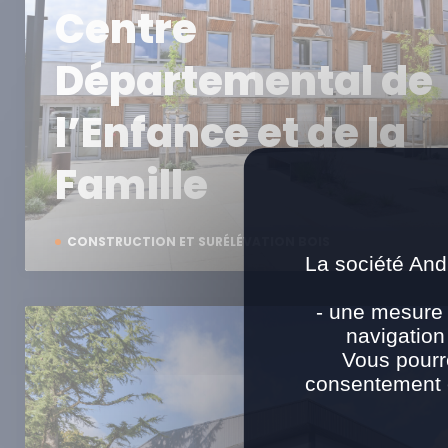
Centre
Départemental de
l’Enfance et de la
Famille
CONSTRUCTION ET SURÉLÉVATION BOIS
La société And
- une mesure 
navigation
Vous pourr
consentement e