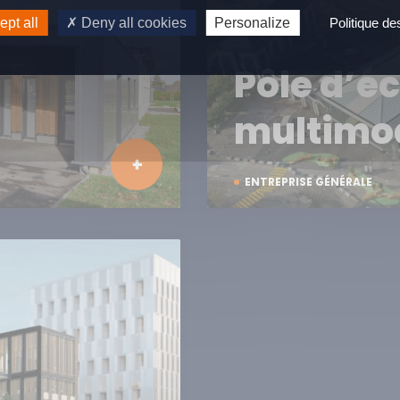
pt all
Deny all cookies
Personalize
Politique d
à
Pôle d’é
multimo
ENTREPRISE GÉNÉRALE