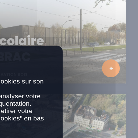
colaire
UBRAC
ÉVATION BOIS
cookies sur son
analyser votre
quentation.
tirer votre
cookies" en bas