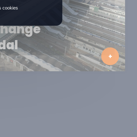
es cookies
change
dal