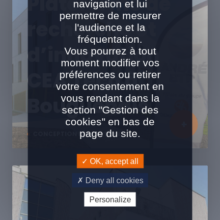
Plateforme de
navigation et lui
permettre de mesurer
recherche et
l'audience et la
fréquentation.
d’innovation
Vous pourrez à tout
moment modifier vos
CEA Tech à
préférences ou retirer
votre consentement en
vous rendant dans la
Bouguenais
section "Gestion des
cookies" en bas de
page du site.
CONCEPTION RÉALISATION
OK, accept all
Deny all cookies
Personalize