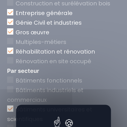
Construction et surélévation bois
Entreprise générale
Génie Civil et industries
Gros œuvre
Multiples-métiers
Réhabilitation et rénovation
Rénovation en site occupé
Par secteur
Bâtiments fonctionnels
Bâtiments industriels et
commerciaux
Bâtiments universitaires et
scientifiques