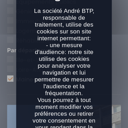
Equipements publics
La société André BTP,
Génie Civil
responsable de
Immeubles de bureaux
traitement, utilise des
Logements
cookies sur son site
internet permettant:
Réhabilitation
- une mesure
Par département
d'audience: notre site
utilise des cookies
Ille-et-Vilaine
pour analyser votre
Loire-Atlantique
navigation et lui
Maine-et-Loire
permettre de mesurer
l'audience et la
fréquentation.
Vous pourrez à tout
moment modifier vos
préférences ou retirer
votre consentement en
vous rendant dans la