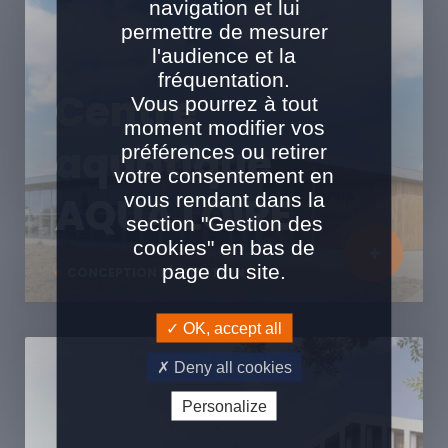
navigation et lui
permettre de mesurer
l'audience et la
fréquentation.
Centre
Vous pourrez à tout
moment modifier vos
aquatique
préférences ou retirer
votre consentement en
vous rendant dans la
AQUA LOIRE
section "Gestion des
cookies" en bas de
page du site.
CONCEPTION RÉALISATION
OK, accept all
Deny all cookies
Personalize