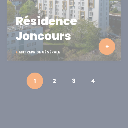
Résidence
Joncours
ENTREPRISE GÉNÉRALE
1
2
3
4