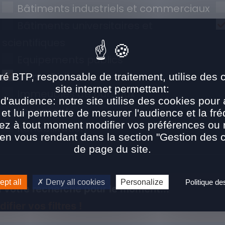
Bâtiments industriels et commerciaux
Bâtiments universitaires et
scientifiques
Equipements publics
Génie Civil
ré BTP, responsable de traitement, utilise des 
site internet permettant:
Immeubles de bureaux
d'audience: notre site utilise des cookies pour 
Logements
 et lui permettre de mesurer l'audience et la fré
ez à tout moment modifier vos préférences ou re
Réhabilitation
n vous rendant dans la section "Gestion des 
de page du site.
pt all
Deny all cookies
Personalize
Politique d
 votre recherche pour le moment...
ifier vos filtres !