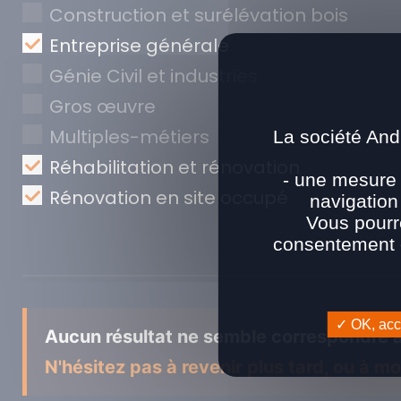
Construction et surélévation bois
Entreprise générale
Génie Civil et industries
Gros œuvre
Multiples-métiers
La société And
Réhabilitation et rénovation
- une mesure 
Rénovation en site occupé
navigation
Vous pourr
consentement e
OK, acce
Aucun résultat ne semble correspondre à
N'hésitez pas à revenir plus tard, ou à mod