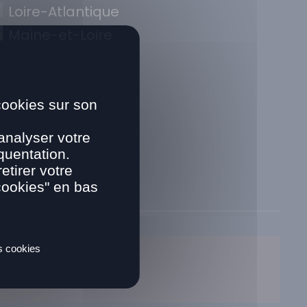
Loire-Atlantique
Maine-et-Loire
cookies sur son
analyser votre
quentation.
tirer votre
cookies" en bas
es cookies