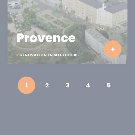
Provence
RÉNOVATION EN SITE OCCUPÉ
1
2
3
4
5