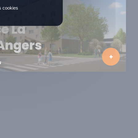
es cookies
e La
 Angers
N