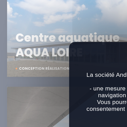
Centre aquatique
AQUA LOIRE
CONCEPTION RÉALISATION
La société And
- une mesure 
navigation
Vous pourr
consentement e