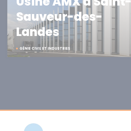
Usine AMX à Saint
Sauveur-des-
Landes
GÉNIE CIVIL ET INDUSTRIES