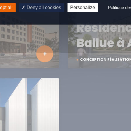
pt all
Deny all cookies
Personalize
Politique d
Résidenc
Ballue à
CONCEPTION RÉALISATIO