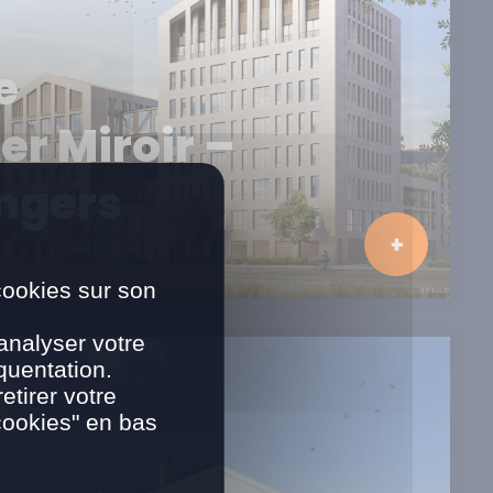
e
er Miroir –
Angers
cookies sur son
analyser votre
quentation.
tirer votre
cookies" en bas