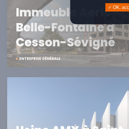
Immeuble Aeris
OK, acce
Belle-Fontaine à
Cesson-Sévigné
ENTREPRISE GÉNÉRALE