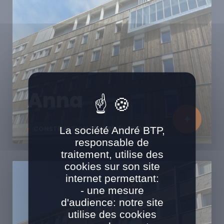
Anna
La société André BTP,
CONSTRUCTION ET SURÉLÉVATION BOIS
responsable de
traitement, utilise des
cookies sur son site
internet permettant:
- une mesure
d'audience: notre site
utilise des cookies