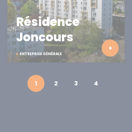
Résidence
Joncours
ENTREPRISE GÉNÉRALE
1
2
3
4