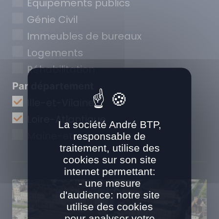
Equipements publics
Génie Civil
Immeubles de bureaux
Logements
Réhabilitation
Par département
Ille-et-Vilaine
Loire-Atlantique
La société André BTP,
Maine-et-Loire
responsable de
traitement, utilise des
cookies sur son site
internet permettant:
- une mesure
d'audience: notre site
utilise des cookies
pour analyser votre