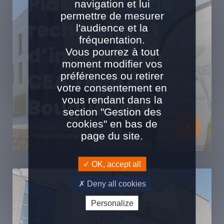
Plateforme de
navigation et lui
permettre de mesurer
recherche et
l'audience et la
fréquentation.
d’innovation
Vous pourrez à tout
moment modifier vos
CEA Tech à
préférences ou retirer
votre consentement en
vous rendant dans la
Bouguenais
section "Gestion des
cookies" en bas de
page du site.
CONCEPTION RÉALISATION
OK, accept all
Deny all cookies
Personalize