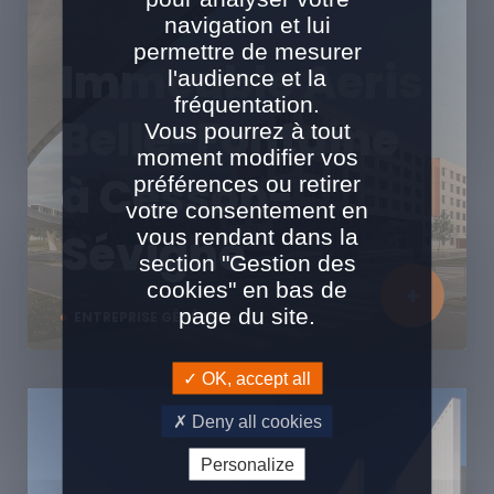
navigation et lui
permettre de mesurer
Immeuble Aeris
l'audience et la
fréquentation.
Belle-Fontaine
Vous pourrez à tout
moment modifier vos
à Cesson-
préférences ou retirer
votre consentement en
vous rendant dans la
Sévigné
section "Gestion des
cookies" en bas de
page du site.
ENTREPRISE GÉNÉRALE
OK, accept all
Deny all cookies
Personalize