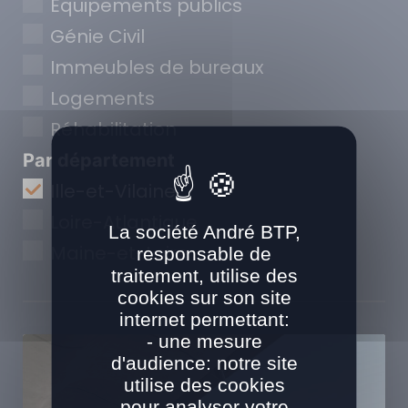
Equipements publics
Génie Civil
Immeubles de bureaux
Logements
Réhabilitation
Par département
Ille-et-Vilaine
Loire-Atlantique
La société André BTP,
Maine-et-Loire
responsable de
traitement, utilise des
cookies sur son site
internet permettant:
- une mesure
d'audience: notre site
utilise des cookies
pour analyser votre