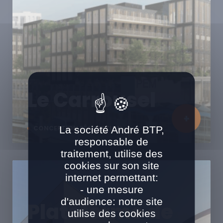
Le Carrousel
La société André BTP,
CONCEPTION RÉALISATION
responsable de
traitement, utilise des
cookies sur son site
internet permettant:
- une mesure
d'audience: notre site
Plateforme de
utilise des cookies