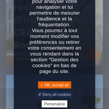
pour analyser votre
recherche et
navigation et lui
permettre de mesurer
d’innovation
l'audience et la
fréquentation.
CEA Tech à
Vous pourrez à tout
moment modifier vos
Bouguenais
préférences ou retirer
votre consentement en
vous rendant dans la
section "Gestion des
CONCEPTION RÉALISATION
cookies" en bas de
page du site.
OK, accept all
Deny all cookies
Personalize