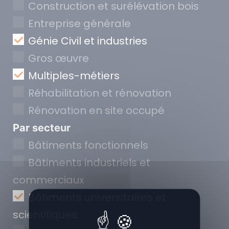
Construction et surélévation bois
Entreprise générale
Génie Civil et industries
Gros œuvre
Multiples-métiers
Réhabilitation et rénovation
Rénovation en site occupé
Par secteur
Bâtiments fonctionnels
Bâtiments industriels et
commerciaux
Bâtiments universitaires et
scientifiques