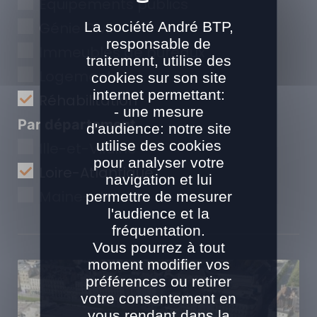
Equipements publics
La société André BTP,
Génie Civil
responsable de
Immeubles de bureaux
traitement, utilise des
Logements
cookies sur son site
internet permettant:
Réhabilitation
- une mesure
Par département
d'audience: notre site
utilise des cookies
Ille-et-Vilaine
pour analyser votre
Loire-Atlantique
navigation et lui
Maine-et-Loire
permettre de mesurer
l'audience et la
fréquentation.
Vous pourrez à tout
moment modifier vos
préférences ou retirer
votre consentement en
vous rendant dans la