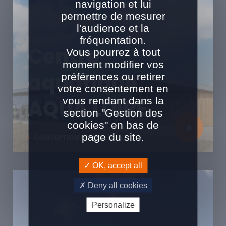
navigation et lui
permettre de mesurer
l'audience et la
fréquentation.
Centre
Vous pourrez à tout
moment modifier vos
aquatique
préférences ou retirer
votre consentement en
vous rendant dans la
AQUA LOIRE
section "Gestion des
cookies" en bas de
page du site.
CONCEPTION RÉALISATION
OK, accept all
Deny all cookies
Personalize