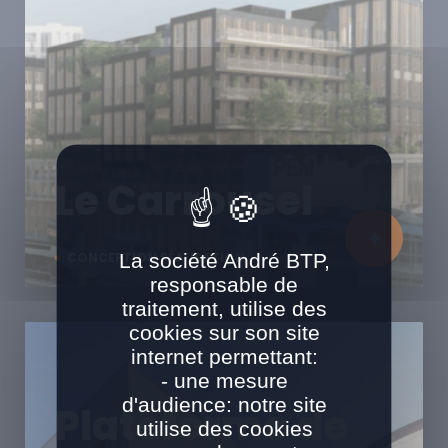
Le Carrousel
La société André BTP,
CONCEPTION RÉALISATION
responsable de
traitement, utilise des
cookies sur son site
internet permettant:
- une mesure
d'audience: notre site
Plateforme de
utilise des cookies