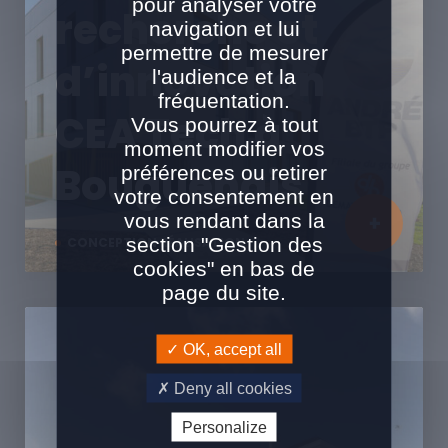
pour analyser votre
recherche et
navigation et lui
permettre de mesurer
d’innovation
l'audience et la
fréquentation.
CEA Tech à
Vous pourrez à tout
moment modifier vos
Bouguenais
préférences ou retirer
votre consentement en
vous rendant dans la
section "Gestion des
CONCEPTION RÉALISATION
cookies" en bas de
page du site.
OK, accept all
Deny all cookies
Personalize