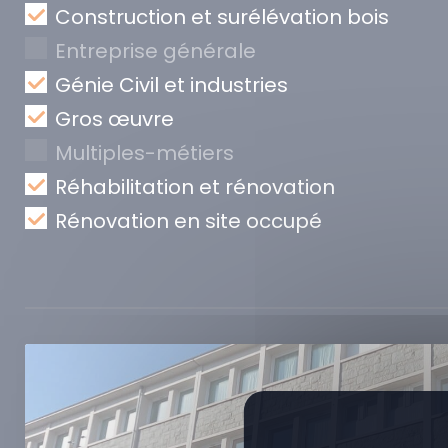
Construction et surélévation bois
Entreprise générale
Génie Civil et industries
Gros œuvre
Multiples-métiers
Réhabilitation et rénovation
Rénovation en site occupé