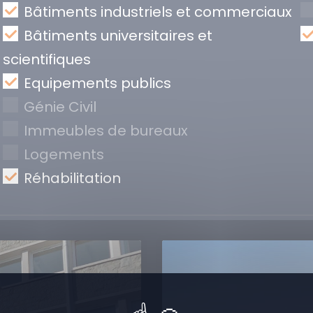
Bâtiments industriels et commerciaux
Bâtiments universitaires et
scientifiques
Equipements publics
Génie Civil
Immeubles de bureaux
Logements
Réhabilitation