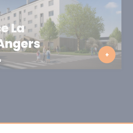
e La
 Angers
N