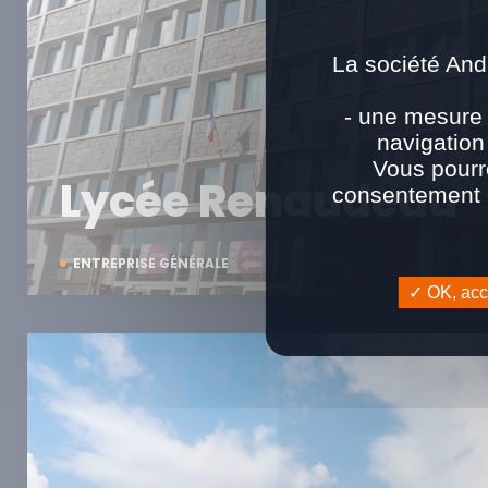
La société And
- une mesure 
navigation
Vous pourr
Lycée Renaudeau
consentement e
ENTREPRISE GÉNÉRALE
OK, acce