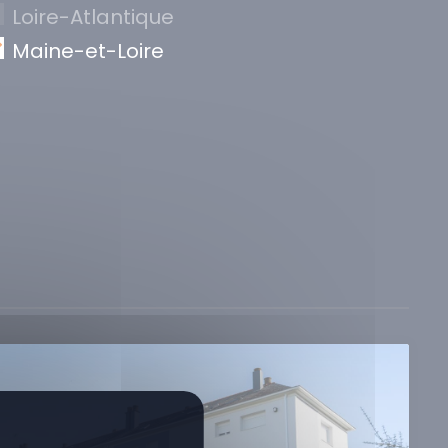
Loire-Atlantique
Maine-et-Loire