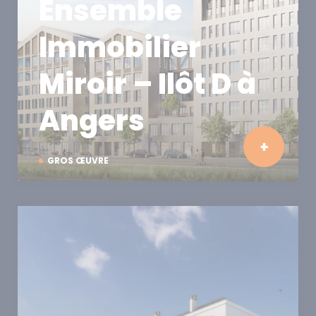
Ensemble
Immobilier
Miroir – Ilôt D à
Angers
GROS ŒUVRE