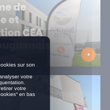
me de
e et
tion CEA
ouguenais
N
cookies sur son
analyser votre
quentation.
tirer votre
cookies" en bas