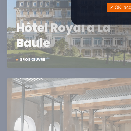
OK, acce
Hôtel Royal à La
Baule
GROS ŒUVRE