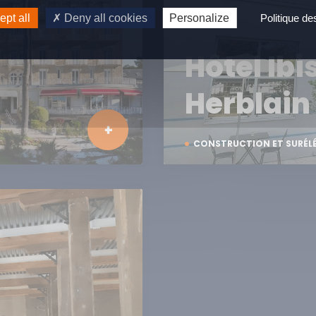
pt all
Deny all cookies
Personalize
Politique d
Hôtel Ibi
Herblain
CONSTRUCTION ET SURÉL