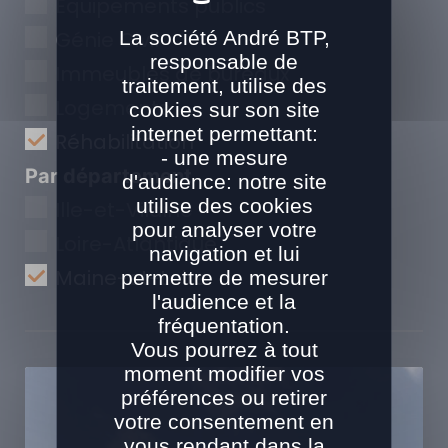
Equipements publics
La société André BTP,
Génie Civil
responsable de
Immeubles de bureaux
traitement, utilise des
Logements
cookies sur son site
internet permettant:
Réhabilitation
- une mesure
Par département
d'audience: notre site
utilise des cookies
Ille-et-Vilaine
pour analyser votre
Loire-Atlantique
navigation et lui
Maine-et-Loire
permettre de mesurer
l'audience et la
fréquentation.
Vous pourrez à tout
moment modifier vos
préférences ou retirer
votre consentement en
vous rendant dans la