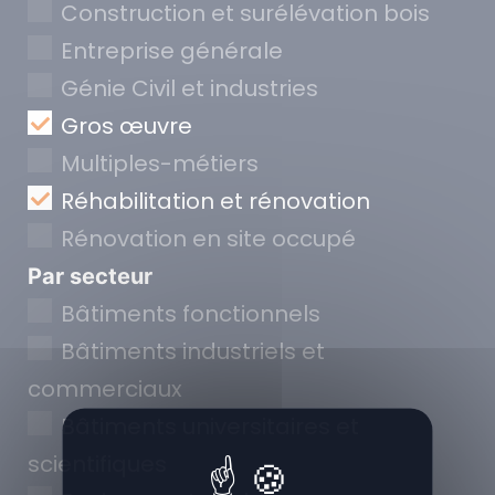
Construction et surélévation bois
Entreprise générale
Génie Civil et industries
Gros œuvre
Multiples-métiers
Réhabilitation et rénovation
Rénovation en site occupé
Par secteur
Bâtiments fonctionnels
Bâtiments industriels et
commerciaux
Bâtiments universitaires et
scientifiques