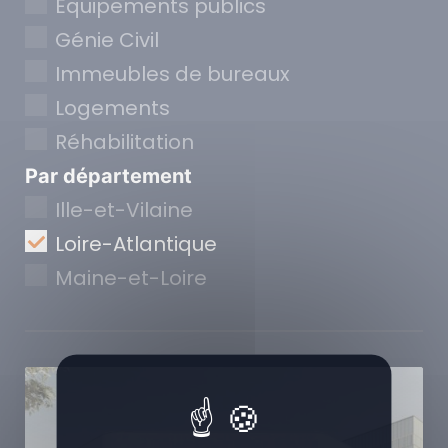
Equipements publics
Génie Civil
Immeubles de bureaux
Logements
Réhabilitation
Par département
Ille-et-Vilaine
Loire-Atlantique
Maine-et-Loire