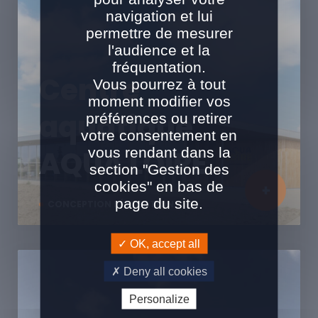
navigation et lui
permettre de mesurer
l'audience et la
fréquentation.
Centre
Vous pourrez à tout
moment modifier vos
aquatique
préférences ou retirer
votre consentement en
vous rendant dans la
AQUA LOIRE
section "Gestion des
cookies" en bas de
page du site.
CONCEPTION RÉALISATION
OK, accept all
Deny all cookies
Personalize