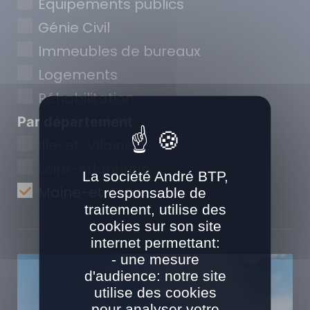
Equipements publics
Génie Civil
Immeubles de bureaux
Logements
Réhabilitation
Par département
Ille-et-Vilaine
Loire-Atlantique
La société André BTP,
Maine-et-Loire
responsable de
traitement, utilise des
cookies sur son site
internet permettant:
- une mesure
d'audience: notre site
utilise des cookies
pour analyser votre