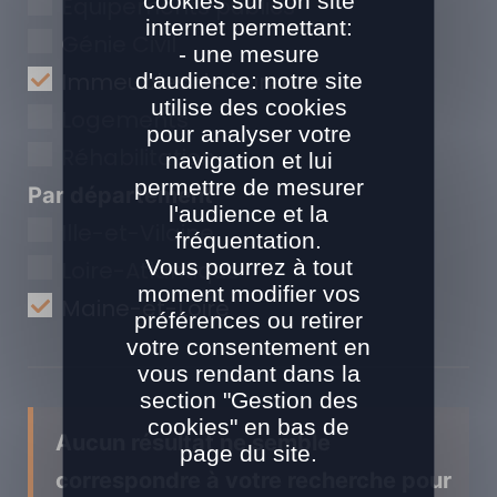
cookies sur son site
Equipements publics
internet permettant:
Génie Civil
- une mesure
Immeubles de bureaux
d'audience: notre site
utilise des cookies
Logements
pour analyser votre
Réhabilitation
navigation et lui
permettre de mesurer
Par département
l'audience et la
Ille-et-Vilaine
fréquentation.
Vous pourrez à tout
Loire-Atlantique
moment modifier vos
Maine-et-Loire
préférences ou retirer
votre consentement en
vous rendant dans la
section "Gestion des
cookies" en bas de
Aucun résultat ne semble
page du site.
correspondre à votre recherche pour