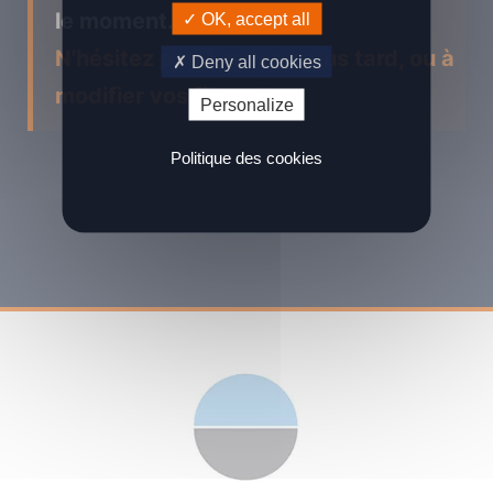
le moment...
OK, accept all
N'hésitez pas à revenir plus tard, ou à
Deny all cookies
modifier vos filtres !
Personalize
Politique des cookies