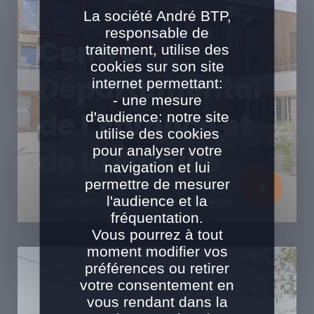
La société André BTP,
responsable de
Centre
traitement, utilise des
cookies sur son site
Départemental
internet permettant:
- une mesure
de l’Enfance et
d'audience: notre site
utilise des cookies
pour analyser votre
de la Famille
navigation et lui
permettre de mesurer
l'audience et la
CONSTRUCTION ET SURÉLÉVATION BOIS
fréquentation.
Vous pourrez à tout
moment modifier vos
préférences ou retirer
votre consentement en
vous rendant dans la