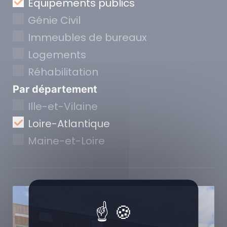
Equipements publics
Génie Civil
Immeubles de bureaux
Logements
Réhabilitation
Par département
Ille-et-Vilaine
Loire-Atlantique
Maine-et-Loire