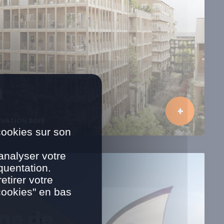
n
ÉVATION BOIS
cookies sur son
analyser votre
quentation.
tirer votre
cookies" en bas
me de