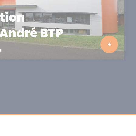
tion
André BTP
N