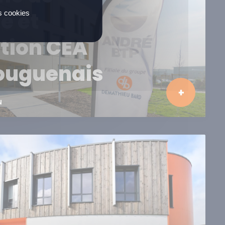
e et
es cookies
tion CEA
ouguenais
N