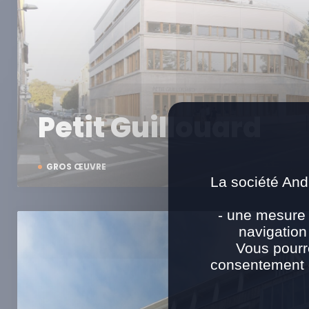
Petit Guillouard
GROS ŒUVRE
La société And
- une mesure 
navigation
Vous pourr
consentement e