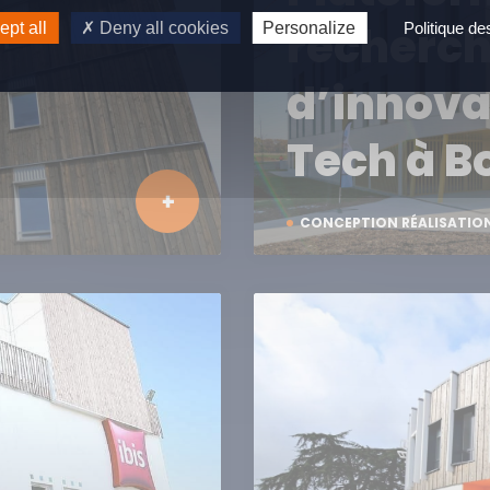
recherch
pt all
Deny all cookies
Personalize
Politique d
d’innova
Tech à B
CONCEPTION RÉALISATIO