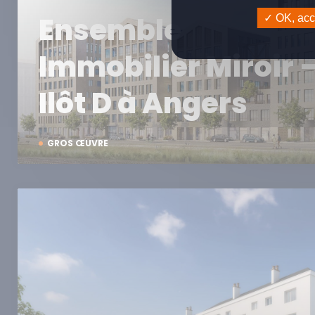
Ensemble
OK, acce
Immobilier Miroir 
Ilôt D à Angers
GROS ŒUVRE