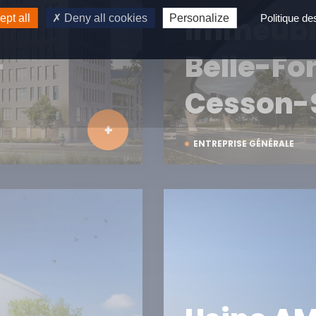
Immeubl
pt all
Deny all cookies
Personalize
Politique d
–
Belle-Fo
Cesson-
ENTREPRISE GÉNÉRALE