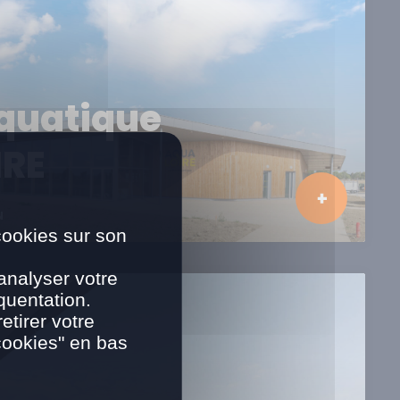
quatique
IRE
N
cookies sur son
analyser votre
quentation.
tirer votre
cookies" en bas