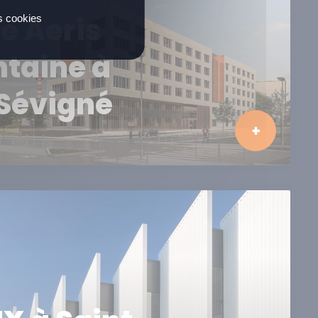
e Aeris
es cookies
ntaine à
Sévigné