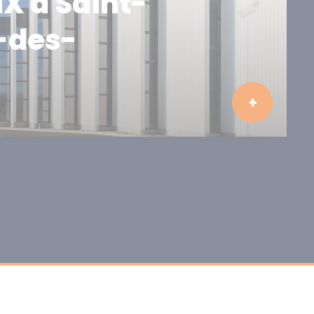
X à Saint-
-des-