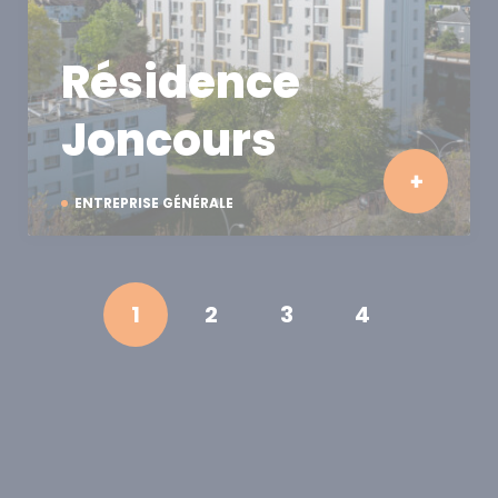
Résidence
Joncours
ENTREPRISE GÉNÉRALE
1
2
3
4