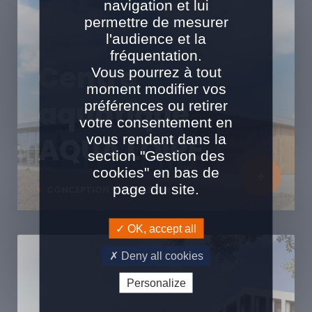
navigation et lui
permettre de mesurer
l'audience et la
fréquentation.
Centre
Vous pourrez à tout
moment modifier vos
aquatique
préférences ou retirer
votre consentement en
vous rendant dans la
AQUA LOIRE
section "Gestion des
cookies" en bas de
page du site.
CONCEPTION RÉALISATION
OK, accept all
Deny all cookies
Personalize