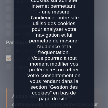
cookies sur son site
Equipements publics
internet permettant:
Génie Civil
- une mesure
Immeubles de bureaux
d'audience: notre site
utilise des cookies
Logements
pour analyser votre
Réhabilitation
navigation et lui
permettre de mesurer
Par département
l'audience et la
Ille-et-Vilaine
fréquentation.
Vous pourrez à tout
Loire-Atlantique
moment modifier vos
Maine-et-Loire
préférences ou retirer
votre consentement en
vous rendant dans la
section "Gestion des
cookies" en bas de
Aucun résultat ne semble
page du site.
correspondre à votre recherche pour