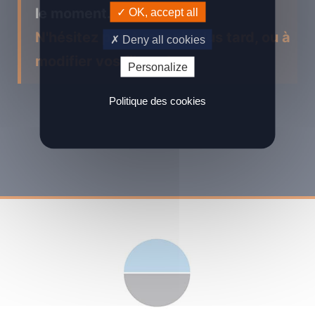
le moment...
OK, accept all
N'hésitez pas à revenir plus tard, ou à
Deny all cookies
modifier vos filtres !
Personalize
Politique des cookies