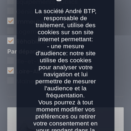
Equipements publics
La société André BTP,
Génie Civil
responsable de
Immeubles de bureaux
traitement, utilise des
Logements
cookies sur son site
internet permettant:
Réhabilitation
- une mesure
Par département
d'audience: notre site
utilise des cookies
Ille-et-Vilaine
pour analyser votre
Loire-Atlantique
navigation et lui
Maine-et-Loire
permettre de mesurer
l'audience et la
fréquentation.
Vous pourrez à tout
moment modifier vos
préférences ou retirer
votre consentement en
vous rendant dans la