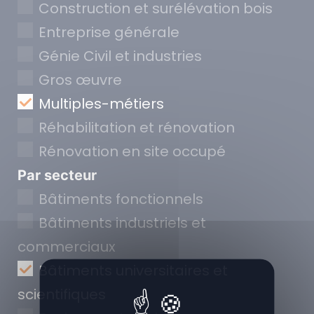
Construction et surélévation bois
Entreprise générale
Génie Civil et industries
Gros œuvre
Multiples-métiers
Réhabilitation et rénovation
Rénovation en site occupé
Par secteur
Bâtiments fonctionnels
Bâtiments industriels et
commerciaux
Bâtiments universitaires et
scientifiques