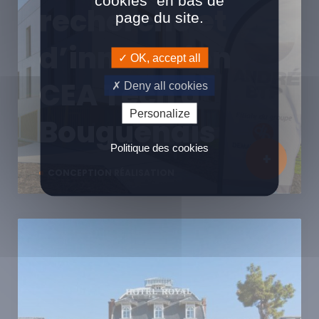
cookies" en bas de
recherche et
page du site.
d’innovation
OK, accept all
CEA Tech à
Deny all cookies
Personalize
Bouguenais
Politique des cookies
CONCEPTION RÉALISATION