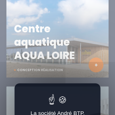
Centre
aquatique
AQUA LOIRE
CONCEPTION RÉALISATION
La société André BTP,