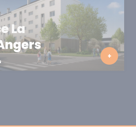
e La
 Angers
N