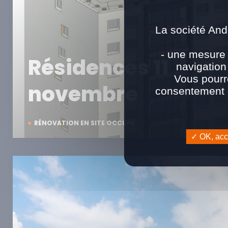
La société And
- une mesure 
Résidences 11
navigation
Vous pourr
novembre
consentement e
RÉNOVATION EN SITE OCCUPÉ
OK, acce