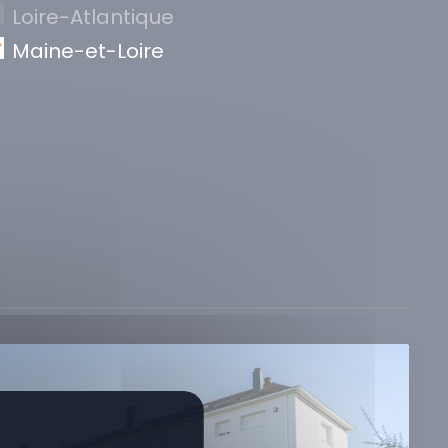
Loire-Atlantique
Maine-et-Loire