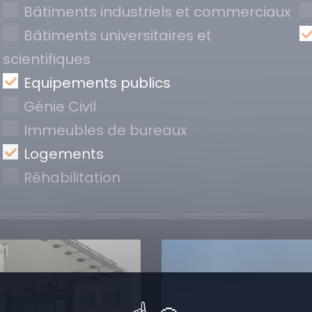
Bâtiments industriels et commerciaux
Bâtiments universitaires et
scientifiques
Equipements publics
Génie Civil
Immeubles de bureaux
Logements
Réhabilitation