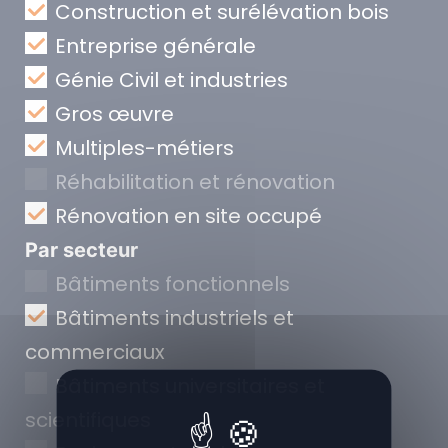
Construction et surélévation bois
Entreprise générale
Génie Civil et industries
Gros œuvre
Multiples-métiers
Réhabilitation et rénovation
Rénovation en site occupé
Par secteur
Bâtiments fonctionnels
Bâtiments industriels et
commerciaux
Bâtiments universitaires et
scientifiques