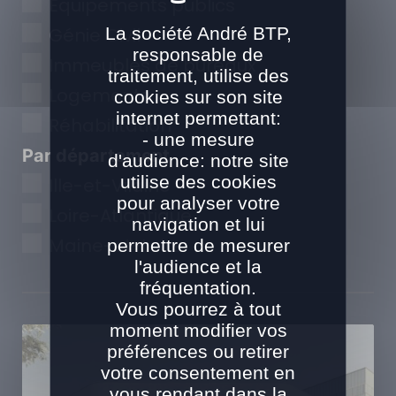
Equipements publics
La société André BTP,
Génie Civil
responsable de
Immeubles de bureaux
traitement, utilise des
Logements
cookies sur son site
internet permettant:
Réhabilitation
- une mesure
Par département
d'audience: notre site
utilise des cookies
Ille-et-Vilaine
pour analyser votre
Loire-Atlantique
navigation et lui
Maine-et-Loire
permettre de mesurer
l'audience et la
fréquentation.
Vous pourrez à tout
moment modifier vos
préférences ou retirer
votre consentement en
vous rendant dans la