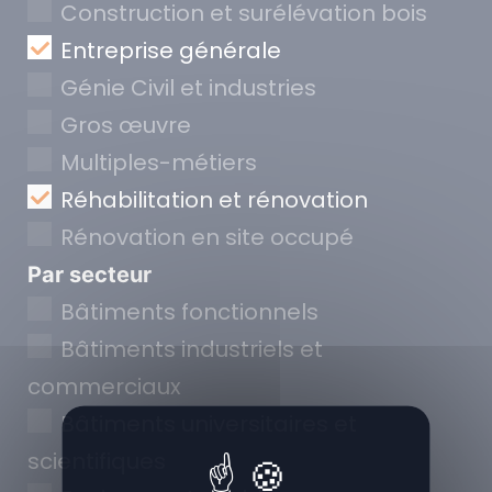
Construction et surélévation bois
Entreprise générale
Génie Civil et industries
Gros œuvre
Multiples-métiers
Réhabilitation et rénovation
Rénovation en site occupé
Par secteur
Bâtiments fonctionnels
Bâtiments industriels et
commerciaux
Bâtiments universitaires et
scientifiques