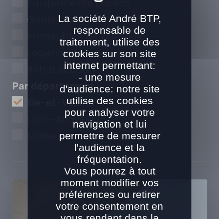
Equipements publics
La société André BTP,
Génie Civil
responsable de
Immeubles de bureaux
traitement, utilise des
Logements
cookies sur son site
internet permettant:
Réhabilitation
- une mesure
Par département
d'audience: notre site
utilise des cookies
Ille-et-Vilaine
pour analyser votre
Loire-Atlantique
navigation et lui
Maine-et-Loire
permettre de mesurer
l'audience et la
fréquentation.
Vous pourrez à tout
moment modifier vos
préférences ou retirer
votre consentement en
vous rendant dans la