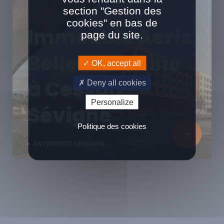
section "Gestion des
cookies" en bas de
Immeuble Aeris
page du site.
Belle-Fontaine
OK, accept all
à Cesson-
Deny all cookies
Personalize
Sévigné
Politique des cookies
ENTREPRISE GÉNÉRALE